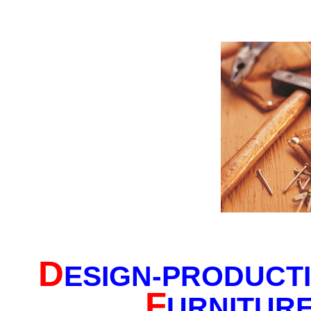
D
ESIGN-PRODUCTI
F
U
RNITURE