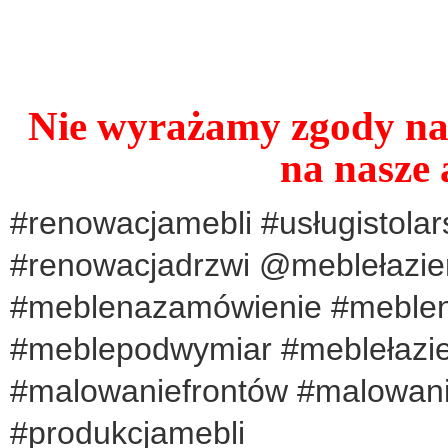
Nie wyrażamy zgody na 
na nasze 
#renowacjamebli #usługistolar
#renowacjadrzwi @meblełazi
#meblenazamówienie #meblen
#meblepodwymiar #meblełazi
#malowaniefrontów #malowani
#produkcjamebli