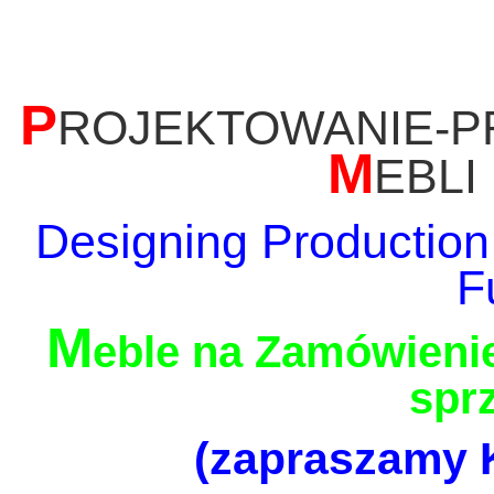
P
ROJEKTOWANIE-P
M
EBLI
Designing Production
F
M
eble na Zamówienie
spr
(zapraszamy K