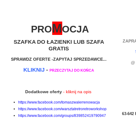
M
PRO
OCJA
ZAPRA
SZAFKA DO ŁAZIENKI LUB SZAFA
GRATIS
SPRAWDZ OFERTE -ZAPYTAJ SPRZEDAWCE...
KLIKNIJ
-
PRZECZYTAJ DO KOŃC
A
Dodatkowe oferty
- kliknij na opis
https://www.facebook.com/tomaszwalerrenowacja
https://www.facebook.com/warsztatretroretroworkshop
63-642 
https://www.facebook.com/groups/839852419790947