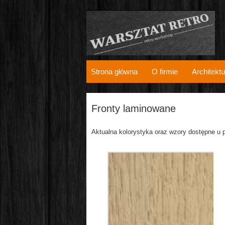
Strona główna
O firmie
Architektu
Fronty laminowane
Aktualna kolorystyka oraz wzory dostępne u 