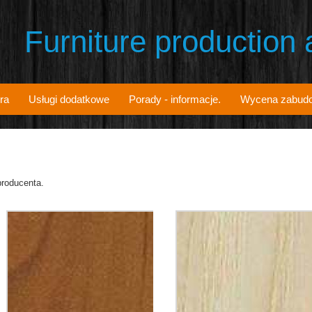
Furniture production
ra
Usługi dodatkowe
Porady - informacje.
Wycena zabud
producenta.