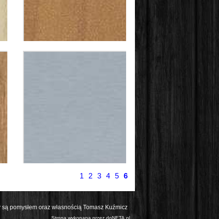
1
2
3
4
5
6
kty są pomysłem oraz własnością Tomasz Kuźmicz
Strona wykonana przez
doNETA.pl