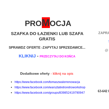
M
PRO
OCJA
ZAPRA
SZAFKA DO ŁAZIENKI LUB SZAFA
GRATIS
SPRAWDZ OFERTE -ZAPYTAJ SPRZEDAWCE...
KLIKNIJ
-
PRZECZYTAJ DO KOŃC
A
Dodatkowe oferty
- kliknij na opis
https://www.facebook.com/tomaszwalerrenowacja
https://www.facebook.com/warsztatretroretroworkshop
63-642 
https://www.facebook.com/groups/839852419790947