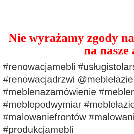
Nie wyrażamy zgody na 
na nasze 
#renowacjamebli #usługistolar
#renowacjadrzwi @meblełazi
#meblenazamówienie #meblen
#meblepodwymiar #meblełazi
#malowaniefrontów #malowani
#produkcjamebli