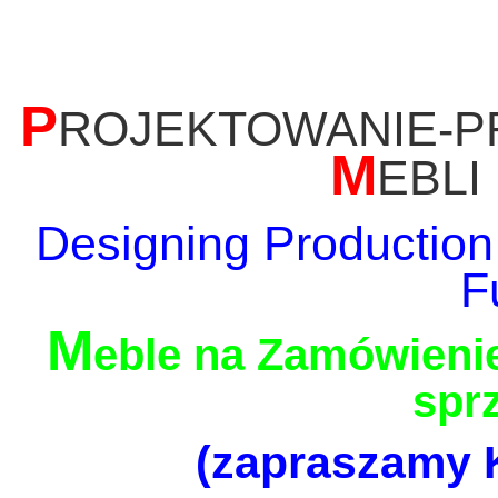
P
ROJEKTOWANIE-P
M
EBLI
Designing Production
F
M
eble na Zamówienie
spr
(zapraszamy K