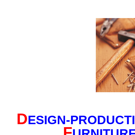
D
ESIGN-PRODUCTI
F
U
RNITURE