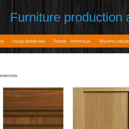
Furniture production
ra
Usługi dodatkowe
Porady - informacje.
Wycena zabud
producenta.